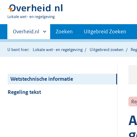
U
Lokale wet- en regelgeving
bent
Primaire
hier:
Andere
Overheid.nl
Zoeken
Uitgebreid Zoeken
sites
navigatie
binnen
U bent hier:
Lokale wet- en regelgeving
Uitgebreid zoeken
Reg
Wetstechnische informatie
Regeling tekst
Re
A
g