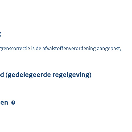
g
grenscorrectie is de afvalstoffenverordening aangepast,
rd (gedelegeerde regelgeving)
ngen