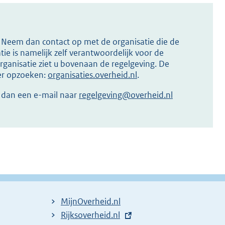
s? Neem dan contact op met de organisatie die de
ie is namelijk zelf verantwoordelijk voor de
ganisatie ziet u bovenaan de regelgeving. De
ier opzoeken:
organisaties.overheid.nl
.
r dan een e-mail naar
regelgeving@overheid.nl
MijnOverheid.nl
E
Rijksoverheid.nl