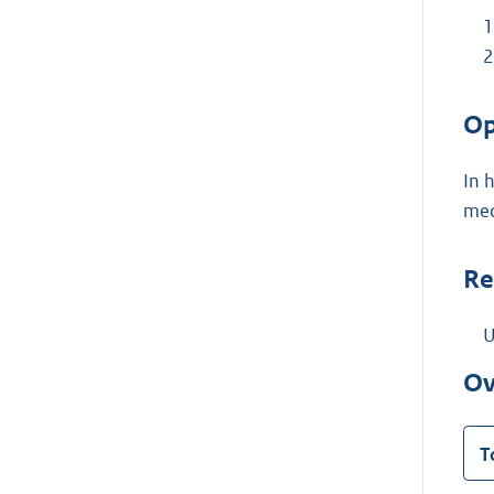
Op
In 
med
Re
U
Ov
T