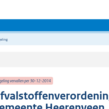
eling
geling vervallen per 30-12-2014
fvalstoffenverordenin
emeente Heerenveen