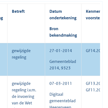
Betreft
Datum
Kenmerk
ng
ondertekening
voorstel
Bron
bekendmaking
gewijzigde
27-01-2014
GF14.2000
regeling
Gemeenteblad
2014, 9323
gewijzigde
07-03-2011
GF13.2009
regeling i.v.m.
GF11.2011
Digitaal
de invoering
gemeenteblad
van de Wet
Heerenveen,