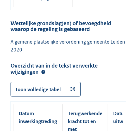
Wettelijke grondslag(en) of bevoegdheid
waarop de regeling is gebaseerd
Algemene plaatselijke verordening gemeente Leiden
2020
Overzicht van in de tekst verwerkte
wijzigingen
Toon volledige tabel
Datum
Terugwerkende
Datum
inwerkingtreding
kracht tot en
uitwerk
met