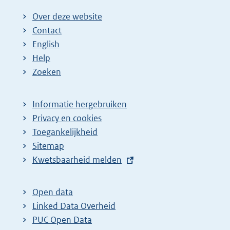
Over deze website
Contact
English
Help
Zoeken
Informatie hergebruiken
Privacy en cookies
Toegankelijkheid
Sitemap
E
Kwetsbaarheid melden
x
t
Open data
e
Linked Data Overheid
r
PUC Open Data
n