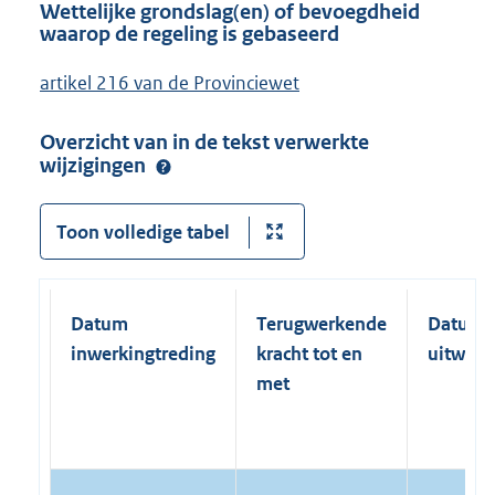
Wettelijke grondslag(en) of bevoegdheid
waarop de regeling is gebaseerd
artikel 216 van de Provinciewet
Overzicht van in de tekst verwerkte
wijzigingen
Toon volledige tabel
Datum
Terugwerkende
Datum
inwerkingtreding
kracht tot en
uitwerk
met