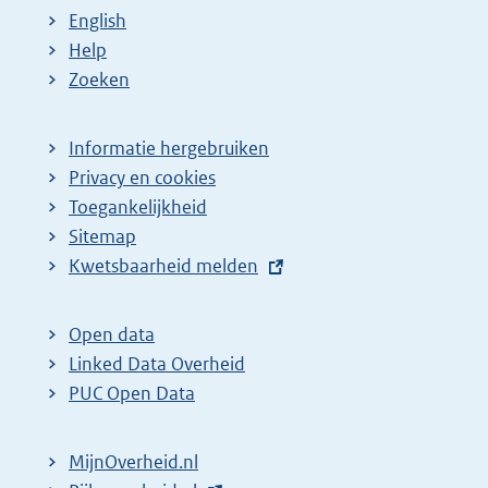
English
Help
Zoeken
Informatie hergebruiken
Privacy en cookies
Toegankelijkheid
Sitemap
E
Kwetsbaarheid melden
x
t
Open data
e
Linked Data Overheid
r
PUC Open Data
n
e
MijnOverheid.nl
l