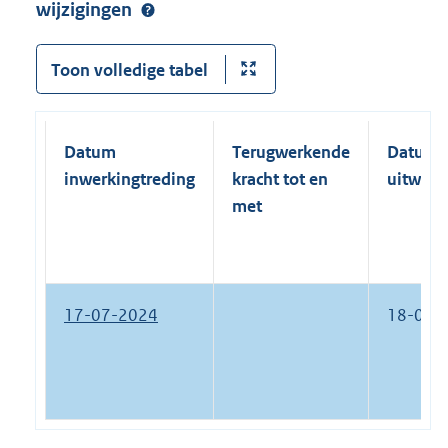
wijzigingen
Toon volledige tabel
Datum
Terugwerkende
Datum
inwerkingtreding
kracht tot en
uitwerk
met
17-07-2024
18-07-