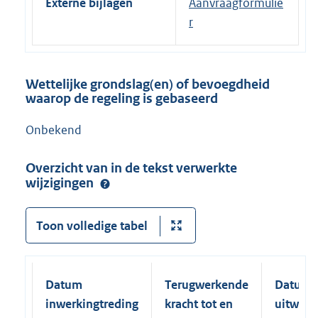
Externe bijlagen
Aanvraagformulie
r
Wettelijke grondslag(en) of bevoegdheid
waarop de regeling is gebaseerd
Onbekend
Overzicht van in de tekst verwerkte
wijzigingen
Toon volledige tabel
Datum
Terugwerkende
Datum
inwerkingtreding
kracht tot en
uitwerk