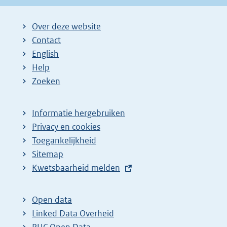
Over deze website
Contact
English
Help
Zoeken
Informatie hergebruiken
Privacy en cookies
Toegankelijkheid
Sitemap
E
Kwetsbaarheid melden
x
t
Open data
e
Linked Data Overheid
r
PUC Open Data