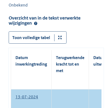
Onbekend
Overzicht van in de tekst verwerkte
wijzigingen
Toon volledige tabel
Datum
Terugwerkende
Datum
inwerkingtreding
kracht tot en
uitwerk
met
13-07-2024