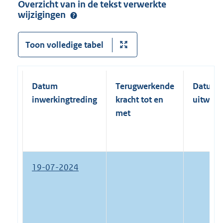
Overzicht van in de tekst verwerkte
wijzigingen
Toon volledige tabel
Datum
Terugwerkende
Datum
inwerkingtreding
kracht tot en
uitwerk
met
19-07-2024