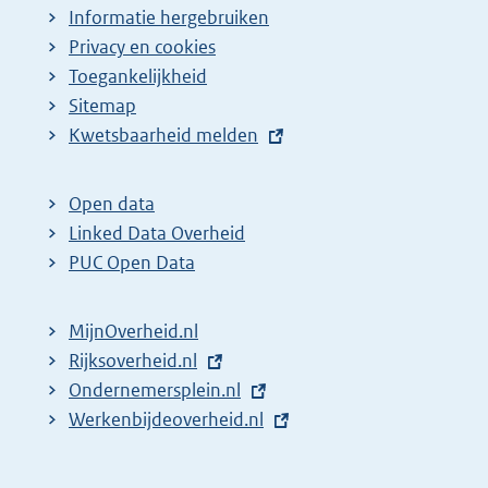
Informatie hergebruiken
Privacy en cookies
Toegankelijkheid
Sitemap
E
Kwetsbaarheid melden
x
t
Open data
e
Linked Data Overheid
r
PUC Open Data
n
e
MijnOverheid.nl
l
E
Rijksoverheid.nl
i
x
E
Ondernemersplein.nl
n
t
x
E
Werkenbijdeoverheid.nl
k
e
t
x
:
r
e
t