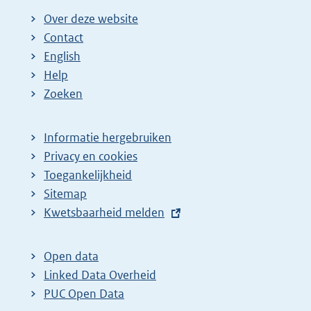
Over deze website
Contact
English
Help
Zoeken
Informatie hergebruiken
Privacy en cookies
Toegankelijkheid
Sitemap
E
Kwetsbaarheid melden
x
t
Open data
e
Linked Data Overheid
r
PUC Open Data
n