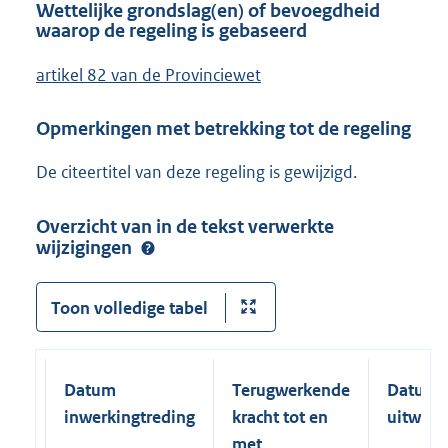
Wettelijke grondslag(en) of bevoegdheid
waarop de regeling is gebaseerd
artikel 82 van de Provinciewet
Opmerkingen met betrekking tot de regeling
De citeertitel van deze regeling is gewijzigd.
Overzicht van in de tekst verwerkte
wijzigingen
Toon volledige tabel
Datum
Terugwerkende
Datum
inwerkingtreding
kracht tot en
uitwerk
met