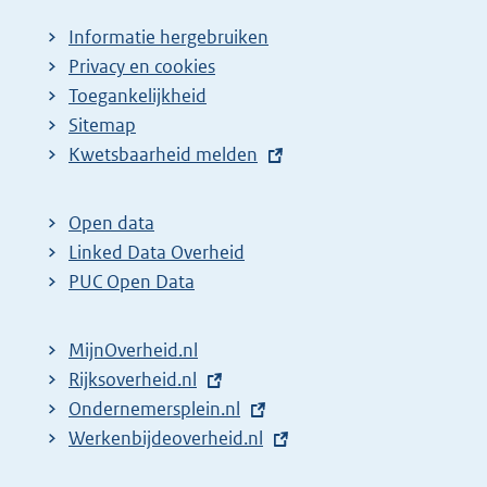
Informatie hergebruiken
Privacy en cookies
Toegankelijkheid
Sitemap
E
Kwetsbaarheid melden
x
t
Open data
e
Linked Data Overheid
r
PUC Open Data
n
e
MijnOverheid.nl
l
E
Rijksoverheid.nl
i
x
E
Ondernemersplein.nl
n
t
x
E
Werkenbijdeoverheid.nl
k
e
t
x
: