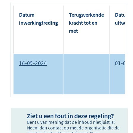
Datum
Terugwerkende
Datum
inwerkingtreding
kracht tot en
uitwerk
met
16-05-2024
01-01-
Ziet u een fout in deze regeling?
Bent u van mening dat de inhoud niet juist is?
Neem dan contact op met de organisatie die de