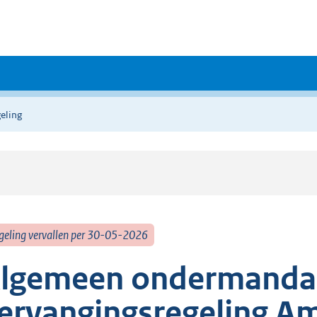
eling
geling vervallen per 30-05-2026
lgemeen ondermandaa
ervangingsregeling A