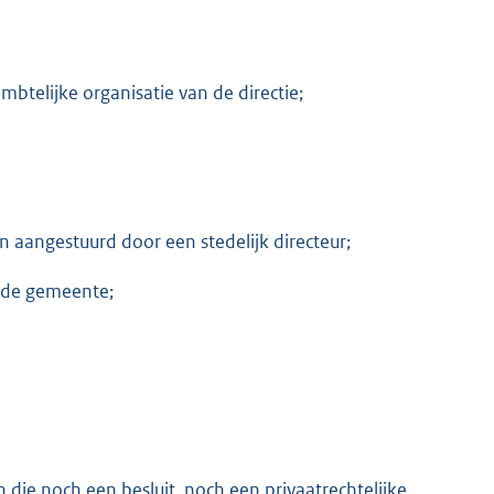
telijke organisatie van de directie;
n aangestuurd door een stedelijk directeur;
n de gemeente;
die noch een besluit, noch een privaatrechtelijke