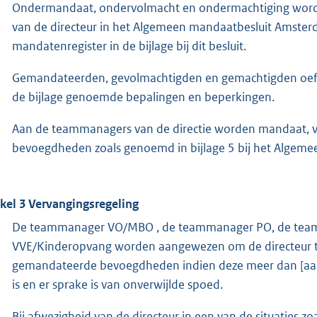
Ondermandaat, ondervolmacht en ondermachtiging worde
van de directeur in het Algemeen mandaatbesluit Amsterd
mandatenregister in de bijlage bij dit besluit.
Gemandateerden, gevolmachtigden en gemachtigden oef
de bijlage genoemde bepalingen en beperkingen.
Aan de teammanagers van de directie worden mandaat, vo
bevoegdheden zoals genoemd in bijlage 5 bij het Algem
ikel 3 Vervangingsregeling
De teammanager VO/MBO , de teammanager PO, de team
VVE/Kinderopvang worden aangewezen om de directeur te
gemandateerde bevoegdheden indien deze meer dan [aant
is en er sprake is van onverwijlde spoed.
Bij afwezigheid van de directeur in een van de situaties z