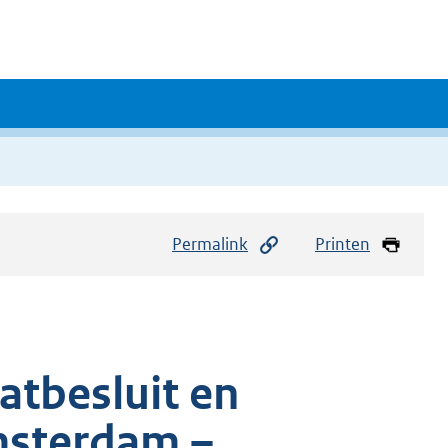
Permalink
Printen
tbesluit en
msterdam –