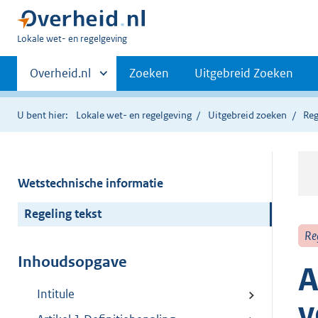
U
Lokale wet- en regelgeving
bent
Primaire
hier:
Andere
Overheid.nl
Zoeken
Uitgebreid Zoeken
sites
navigatie
binnen
U bent hier:
Lokale wet- en regelgeving
Uitgebreid zoeken
Reg
Wetstechnische informatie
Regeling tekst
Re
Inhoudsopgave
A
Intitule
v