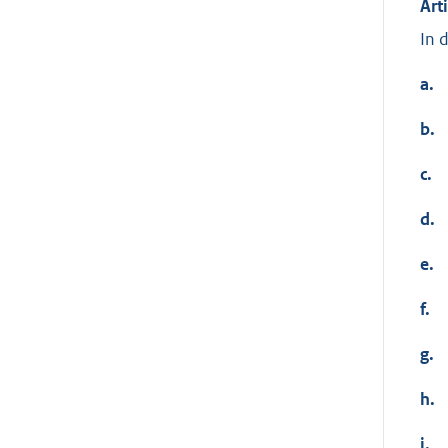
Art
In 
a.
b.
c.
d.
e.
f.
g.
h.
i.