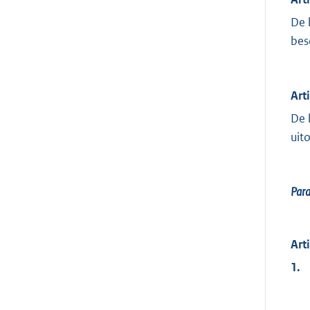
De 
bes
Art
De 
uit
Par
Art
1.