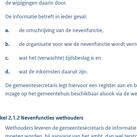
de wijzigingen daarin door.
De informatie betreft in ieder geval:
a.
de omschrijving van de nevenfunctie,
b.
de organisatie voor wie de nevenfunctie wordt verri
c.
wat het (verwachte) tijdsbeslag is en
d.
wat de inkomsten daaruit zijn.
De gemeentesecretaris legt hiervoor een register aan en beh
inzage op het gemeentehuis beschikbaar alsook via de 
ikel 2.1.2 Nevenfuncties wethouders
Wethouders leveren de gemeentesecretaris de informatie
moeten worden, bij aanvang van het ambt, dan wel ters