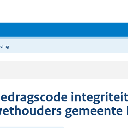
eling
edragscode integritei
ethouders gemeente