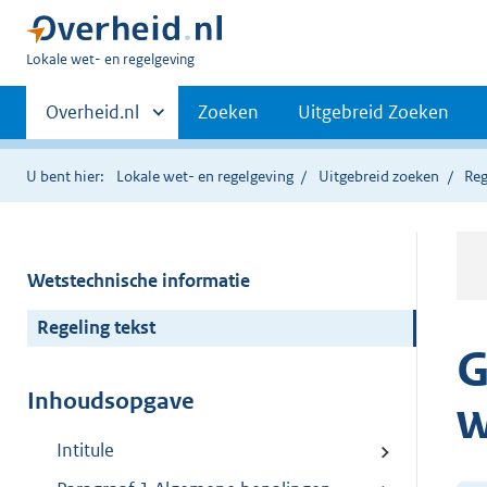
U
Lokale wet- en regelgeving
bent
Primaire
hier:
Andere
Overheid.nl
Zoeken
Uitgebreid Zoeken
sites
navigatie
binnen
U bent hier:
Lokale wet- en regelgeving
Uitgebreid zoeken
Reg
Wetstechnische informatie
Regeling tekst
G
Inhoudsopgave
w
Intitule