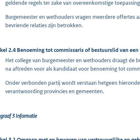
geldende regels ter zake van overeenkomstige toepassing
Burgemeester en wethouders vragen meerdere offertes aa
bevriende relaties zijn betrokken.
ikel 2.4 Benoeming tot commissaris of bestuurslid van een
Het college van burgemeester en wethouders draagt de b
na aftreden voor als kandidaat voor benoeming tot commis
Onder verbonden partij wordt verstaan hetgeen hieronder 
verantwoording provincies en gemeenten.
agraaf 3
Informatie
ikel 3.1 Omgaan met en bewaren van vertrouwelijke en ge