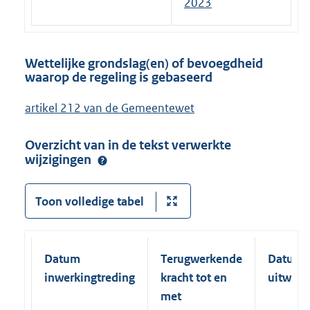
2023
Wettelijke grondslag(en) of bevoegdheid
waarop de regeling is gebaseerd
artikel 212 van de Gemeentewet
Overzicht van in de tekst verwerkte
wijzigingen
Toon volledige tabel
Datum
Terugwerkende
Datum
inwerkingtreding
kracht tot en
uitwerk
met