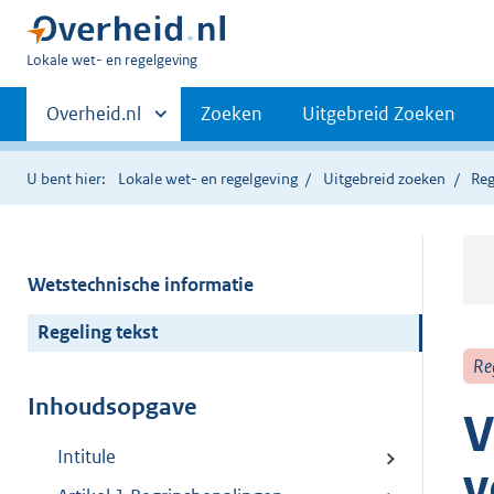
U
Lokale wet- en regelgeving
bent
Primaire
hier:
Andere
Overheid.nl
Zoeken
Uitgebreid Zoeken
sites
navigatie
binnen
U bent hier:
Lokale wet- en regelgeving
Uitgebreid zoeken
Reg
Wetstechnische informatie
Regeling tekst
Re
Inhoudsopgave
V
Intitule
v