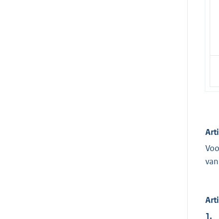
Art
Voo
van
Art
1.