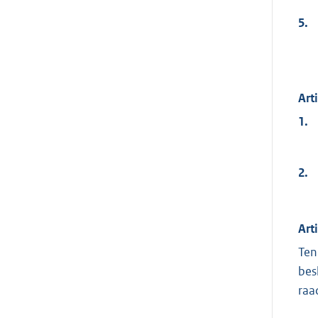
5.
Art
1.
2.
Art
Ten
bes
raa