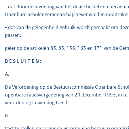
- dat door de invoering van het duale bestel een herzien
Openbare Scholengemeenschap Sevenwolden noodzakelij
- dat van de gelegenheid gebruik wordt gemaakt om deze
passen;
gelet op de artikelen 83, 85, 156, 165 en 171 van de Ge
B E S L U I T E N :
A.
De Verordening op de Bestuurscommissie Openbare Schol
openbare raadsvergadering van 20 december 1993, in t
verordening in werking treedt.
B.
Vast te stellen de volgende Verordening bestuurscommis