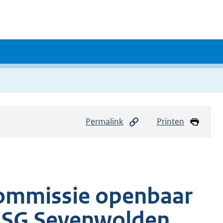
Permalink
Printen
commissie openbaar
 OSG Sevenwolden