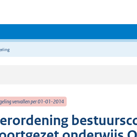
eling
geling vervallen per 01-01-2014
erordening bestuurs
oortgezet onderwijs