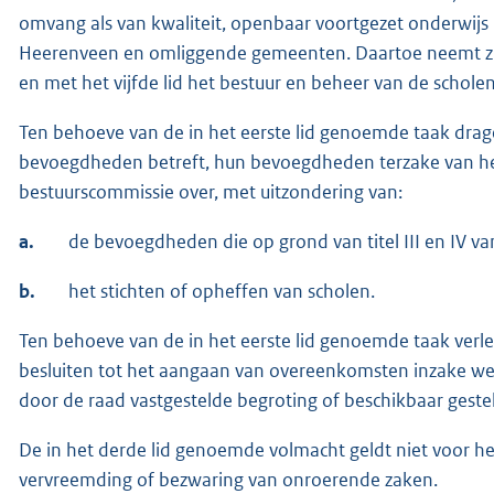
omvang als van kwaliteit, openbaar voortgezet onderwijs
Heerenveen en omliggende gemeenten. Daartoe neemt zij
en met het vijfde lid het bestuur en beheer van de schol
Ten behoeve van de in het eerste lid genoemde taak drage
bevoegdheden betreft, hun bevoegdheden terzake van he
bestuurscommissie over, met uitzondering van:
a.
de bevoegdheden die op grond van titel III en IV v
b.
het stichten of opheffen van scholen.
Ten behoeve van de in het eerste lid genoemde taak verl
besluiten tot het aangaan van overeenkomsten inzake wer
door de raad vastgestelde begroting of beschikbaar geste
De in het derde lid genoemde volmacht geldt niet voor h
vervreemding of bezwaring van onroerende zaken.