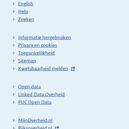
English
Help
Zoeken
Informatie hergebruiken
Privacy en cookies
Toegankelijkheid
Sitemap
E
Kwetsbaarheid melden
x
t
Open data
e
Linked Data Overheid
r
PUC Open Data
n
e
MijnOverheid.nl
l
E
Rijksoverheid.nl