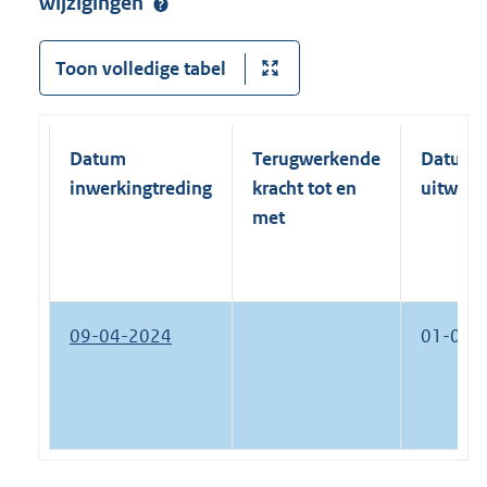
wijzigingen
Toon volledige tabel
Datum
Terugwerkende
Datum
inwerkingtreding
kracht tot en
uitwerk
met
09-04-2024
01-01-