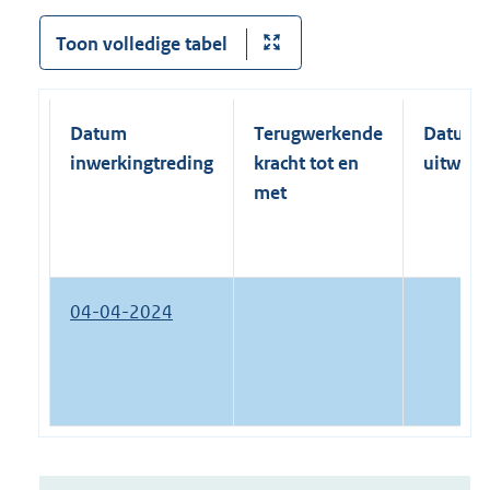
Toon volledige tabel
Datum
Terugwerkende
Datum
inwerkingtreding
kracht tot en
uitwerk
met
04-04-2024