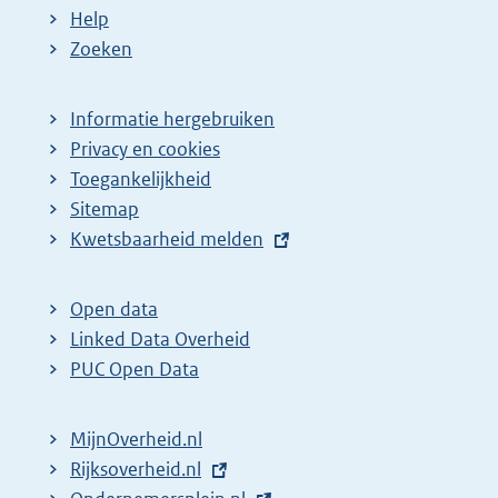
Help
Zoeken
Informatie hergebruiken
Privacy en cookies
Toegankelijkheid
Sitemap
E
Kwetsbaarheid melden
x
t
Open data
e
Linked Data Overheid
r
PUC Open Data
n
e
MijnOverheid.nl
l
E
Rijksoverheid.nl
i