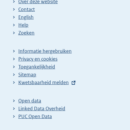
Over deze website
Contact
English
Help
Zoeken
Informatie hergebruiken
Privacy en cookies
Toegankelijkheid
Sitemap
E
Kwetsbaarheid melden
x
t
Open data
e
Linked Data Overheid
r
PUC Open Data
n
e