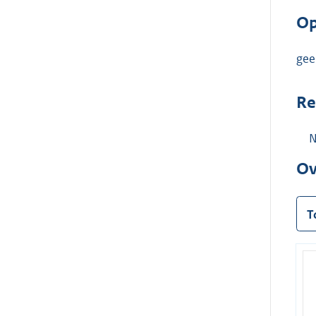
Op
gee
Re
N
Ov
T