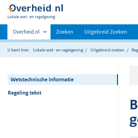
U
Lokale wet- en regelgeving
bent
Primaire
hier:
Andere
Overheid.nl
Zoeken
Uitgebreid Zoeken
sites
navigatie
binnen
U bent hier:
Lokale wet- en regelgeving
Uitgebreid zoeken
Reg
Wetstechnische informatie
Regeling tekst
B
g