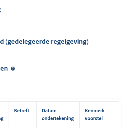
g
rd (gedelegeerde regelgeving)
ngen
Betreft
Datum
Kenmerk
ng
ondertekening
voorstel