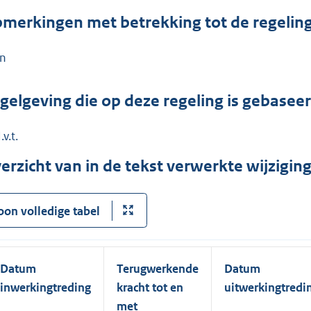
merkingen met betrekking tot de regelin
n
gelgeving die op deze regeling is gebasee
.v.t.
erzicht van in de tekst verwerkte wijzigi
oon volledige tabel
Datum
Terugwerkende
Datum
inwerkingtreding
kracht tot en
uitwerkingtredi
met