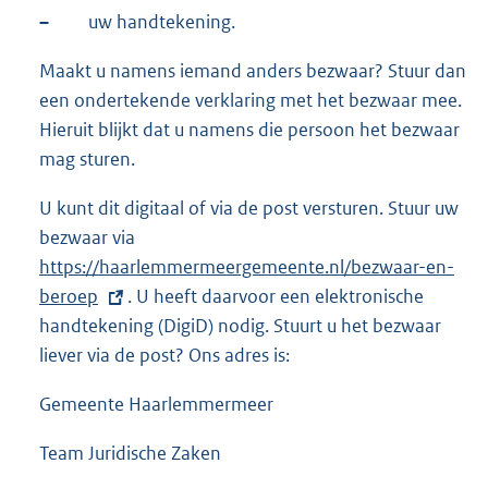
–
uw handtekening.
Maakt u namens iemand anders bezwaar? Stuur dan
een ondertekende verklaring met het bezwaar mee.
Hieruit blijkt dat u namens die persoon het bezwaar
mag sturen.
U kunt dit digitaal of via de post versturen. Stuur uw
bezwaar via
E
https://haarlemmermeergemeente.nl/bezwaar-en-
x
beroep
. U heeft daarvoor een elektronische
t
handtekening (DigiD) nodig. Stuurt u het bezwaar
e
liever via de post? Ons adres is:
r
n
Gemeente Haarlemmermeer
e
l
Team Juridische Zaken
i