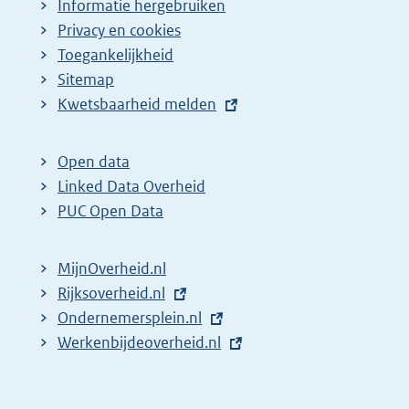
Informatie hergebruiken
Privacy en cookies
Toegankelijkheid
Sitemap
E
Kwetsbaarheid melden
x
t
Open data
e
Linked Data Overheid
r
PUC Open Data
n
e
MijnOverheid.nl
l
E
Rijksoverheid.nl
i
x
E
Ondernemersplein.nl
n
t
x
E
Werkenbijdeoverheid.nl
k
e
t
x
:
r
e
t