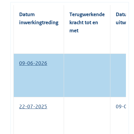
Datum
Terugwerkende
Datum
inwerkingtreding
kracht tot en
uitwerk
met
09-06-2026
22-07-2025
09-06-