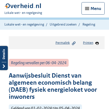
Menu
U
Lokale wet- en regelgeving
bent
hier:
Lokale wet- en regelgeving
Uitgebreid zoeken
Regeling
Permalink
Printen
Regeling vervallen per 06-04-2024
Aanwijsbesluit Dienst van
algemeen economisch belang
(DAEB) fysiek energieloket voor
inwoners
Geldend van 01-02-2024 t/m 05-04-2024