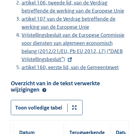
artikel 106, tweede lid, van de Verdrag
betreffende de werking van de Europese Unie
artikel 107 van de Verdrag betreffende de
werking van de Europese Unie
E
Vrijstellingsbesluit van de Europese Commissie
x
voor diensten van algemeen economisch
t
belang (2012/21/EU, Pb EU 2012, L7) (“DAEB
e
Vrijstellingsbesluit”)
r
artikel 160, eerste lid, van de Gemeentewet
n
Overzicht van in de tekst verwerkte
e
wijzigingen
l
i
n
Toon volledige tabel
k
:
Datum
Terugwerkende
Datum