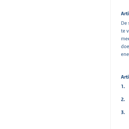
Art
De 
te 
mee
doe
ene
Art
1.
2.
3.