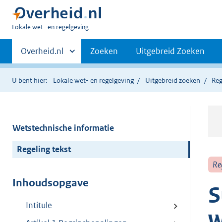
U
Lokale wet- en regelgeving
bent
Primaire
hier:
Andere
Overheid.nl
Zoeken
Uitgebreid Zoeken
sites
navigatie
binnen
U bent hier:
Lokale wet- en regelgeving
Uitgebreid zoeken
Reg
Wetstechnische informatie
Regeling tekst
Re
Inhoudsopgave
S
Intitule
w