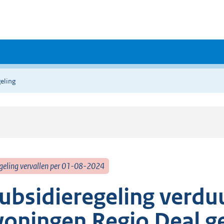
eling
geling vervallen per 01-08-2024
ubsidieregeling verdu
oningen Regio Deal 