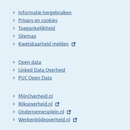
Informatie hergebruiken
Privacy en cookies
Toegankelijkheid
Sitemap
E
Kwetsbaarheid melden
x
t
Open data
e
Linked Data Overheid
r
PUC Open Data
n
e
MijnOverheid.nl
l
E
Rijksoverheid.nl
i
x
E
Ondernemersplein.nl
n
t
x
E
Werkenbijdeoverheid.nl
k
e
t
x
: