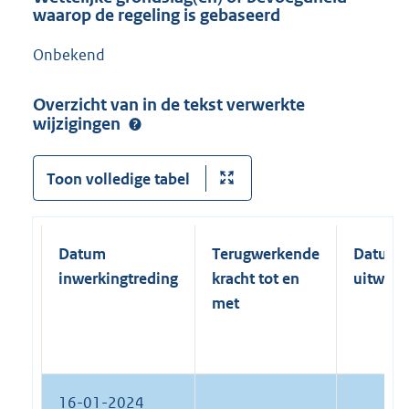
waarop de regeling is gebaseerd
Onbekend
Overzicht van in de tekst verwerkte
wijzigingen
Toon volledige tabel
Datum
Terugwerkende
Datum
inwerkingtreding
kracht tot en
uitwerk
met
16-01-2024