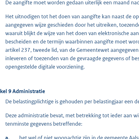
De aangifte moet worden gedaan uiterlijk een maand nadat
Het uitnodigen tot het doen van aangifte kan naast de op 
aangegeven wijze geschieden door het uitreiken, toezende
waaruit blijkt de wijze van het doen van elektronische aa
bescheiden en de termijn waarbinnen aangifte moet worden
artikel 237, tweede lid, van de Gemeentewet aangegeven w
inleveren of toezenden van de gevraagde gegevens of be
opengestelde digitale voorziening.
ikel 9 Administratie
De belastingplichtige is gehouden per belastingjaar een de
Deze administratie bevat, met betrekking tot ieder aan w
tenminste gegevens betreffende:
a.
het wel of niet woonachtig zijn in de gemeente Aal