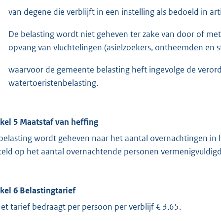
van degene die verblijft in een instelling als bedoeld in a
De belasting wordt niet geheven ter zake van door of m
opvang van vluchtelingen (asielzoekers, ontheemden en s
waarvoor de gemeente belasting heft ingevolge de verord
watertoeristenbelasting.
ikel 5 Maatstaf van heffing
belasting wordt geheven naar het aantal overnachtingen in h
teld op het aantal overnachtende personen vermenigvuldigd
ikel 6 Belastingtarief
Het tarief bedraagt per persoon per verblijf € 3,65.