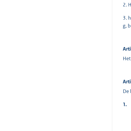
2. 
3. 
g, 
Art
Het
Art
De 
1.