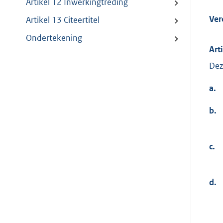
Artikel 12 Inwerkingtreding
Ver
Artikel 13 Citeertitel
Ondertekening
Art
Dez
a.
b.
c.
d.