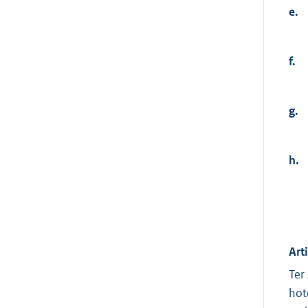
e.
f.
g.
h.
Art
Ter
hot