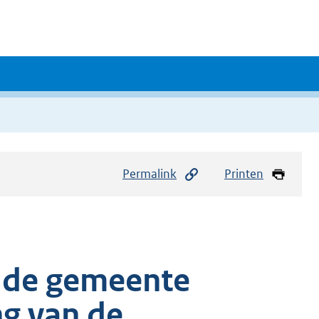
Permalink
Printen
n de gemeente
ng van de