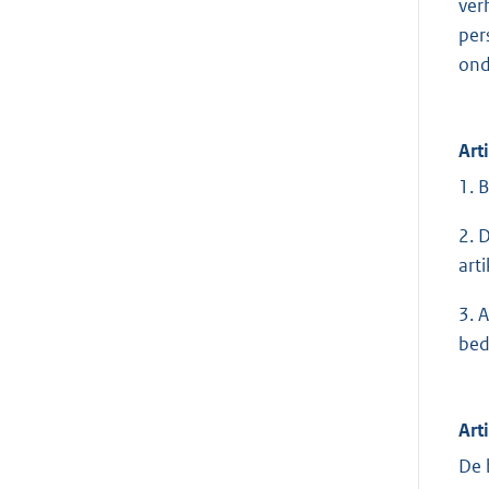
ver
per
ond
Art
1. 
2. 
arti
3. 
bed
Art
De 