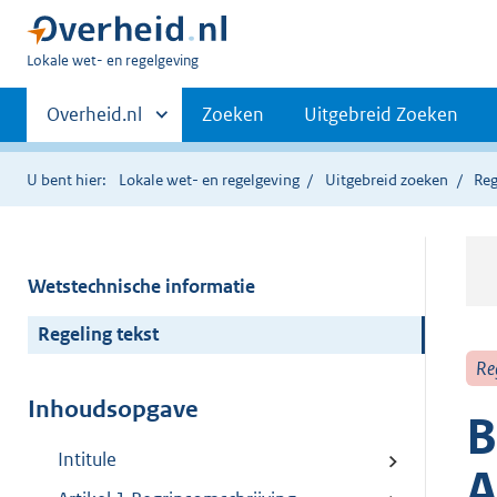
U
Lokale wet- en regelgeving
bent
Primaire
hier:
Andere
Overheid.nl
Zoeken
Uitgebreid Zoeken
sites
navigatie
binnen
U bent hier:
Lokale wet- en regelgeving
Uitgebreid zoeken
Reg
Wetstechnische informatie
Regeling tekst
Re
Inhoudsopgave
B
Intitule
A