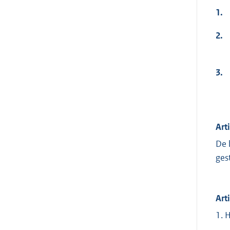
1.
2.
3.
Art
De 
ges
Art
1. 