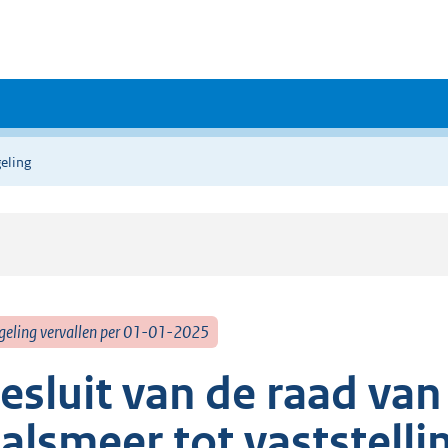
eling
geling vervallen per 01-01-2025
esluit van de raad va
alsmeer tot vaststelli