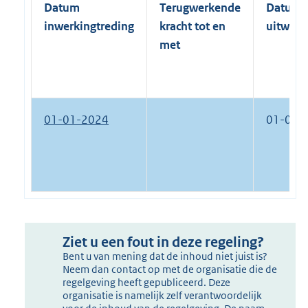
Datum
Terugwerkende
Datum
inwerkingtreding
kracht tot en
uitwerk
met
01-01-2024
01-01-
Ziet u een fout in deze regeling?
Bent u van mening dat de inhoud niet juist is?
Neem dan contact op met de organisatie die de
regelgeving heeft gepubliceerd. Deze
organisatie is namelijk zelf verantwoordelijk