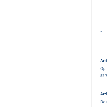
-
-
-
Art
Op 
gem
Art
De 