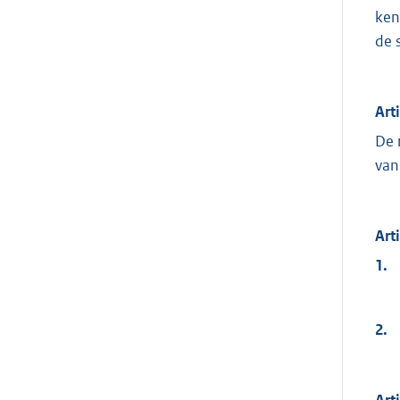
ken
de 
Art
De 
van
Art
1.
2.
Art