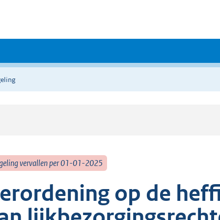
eling
geling vervallen per 01-01-2025
erordening op de heff
an lijkbezorgingsrec