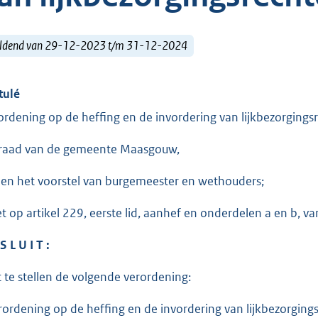
ldend van 29-12-2023 t/m 31-12-2024
tulé
ordening op de heffing en de invordering van lijkbezorgin
raad van de gemeente Maasgouw,
ien het voorstel van burgemeester en wethouders;
et op artikel 229, eerste lid, aanhef en onderdelen a en b, 
S L U I T :
t te stellen de volgende verordening:
rordening op de heffing en de invordering van lijkbezorgi