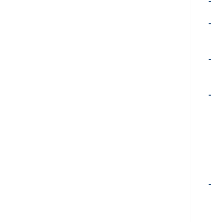
-
-
-
-
-