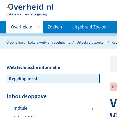
U
Lokale wet- en regelgeving
bent
Primaire
hier:
Andere
Overheid.nl
Zoeken
Uitgebreid Zoeken
sites
navigatie
binnen
U bent hier:
Lokale wet- en regelgeving
Uitgebreid zoeken
Reg
Wetstechnische informatie
Regeling tekst
Re
Inhoudsopgave
V
Intitule
v