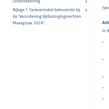
Ondertekening
(Ve
Bijlage 1 Tarieventabel behorende bij
de ‘Verordening lijkbezorgingsrechten
Art
Maasgouw 2024’.
In 
-
-
-
-
-