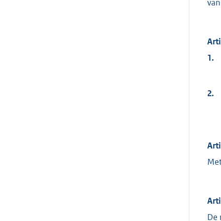
van
Art
1.
2.
Art
Met
Art
De 