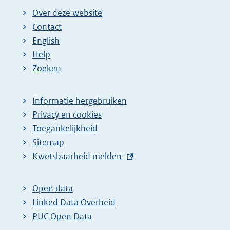
Over deze website
Contact
English
Help
Zoeken
Informatie hergebruiken
Privacy en cookies
Toegankelijkheid
Sitemap
E
Kwetsbaarheid melden
x
t
Open data
e
Linked Data Overheid
r
PUC Open Data
n