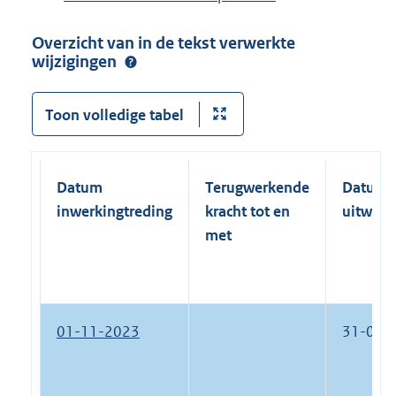
Overzicht van in de tekst verwerkte
wijzigingen
Toon volledige tabel
Datum
Terugwerkende
Datum
inwerkingtreding
kracht tot en
uitwerk
met
01-11-2023
31-08-