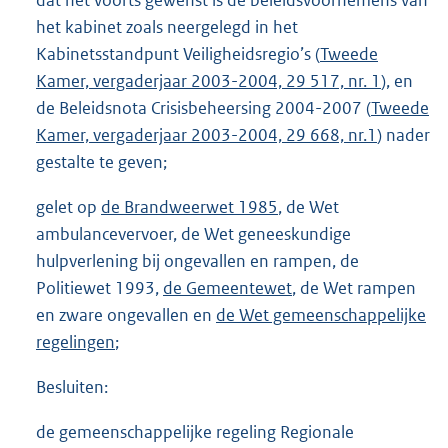
dat het voorts gewenst is de beleidsvoornemens van
het kabinet zoals neergelegd in het
Kabinetsstandpunt Veiligheidsregio’s (
Tweede
Kamer, vergaderjaar 2003-2004, 29 517, nr. 1
), en
de Beleidsnota Crisisbeheersing 2004-2007 (
Tweede
Kamer, vergaderjaar 2003-2004, 29 668, nr.1
) nader
gestalte te geven;
gelet op
de Brandweerwet 1985
, de Wet
ambulancevervoer, de Wet geneeskundige
hulpverlening bij ongevallen en rampen, de
Politiewet 1993,
de Gemeentewet
, de Wet rampen
en zware ongevallen en
de Wet gemeenschappelijke
regelingen
;
Besluiten:
de gemeenschappelijke regeling Regionale