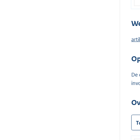
We
art
Op
De 
inv
Ov
T