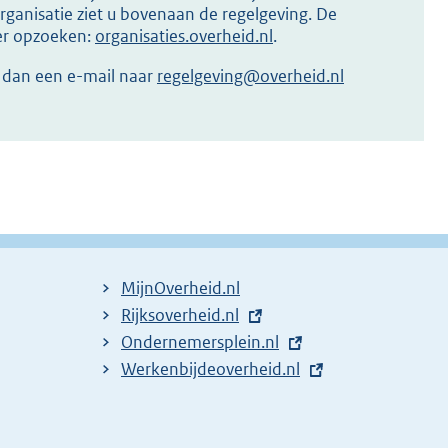
ganisatie ziet u bovenaan de regelgeving. De
ier opzoeken:
organisaties.overheid.nl
.
r dan een e-mail naar
regelgeving@overheid.nl
MijnOverheid.nl
E
Rijksoverheid.nl
x
E
Ondernemersplein.nl
t
x
E
Werkenbijdeoverheid.nl
e
t
x
r
e
t