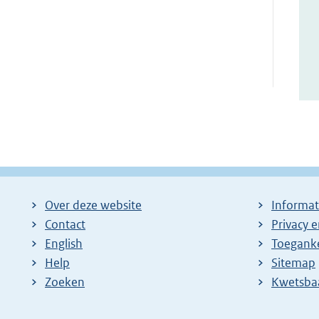
Over deze website
Informat
Contact
Privacy 
English
Toeganke
Help
Sitemap
Zoeken
E
Kwetsba
x