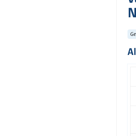
N
Ge
A