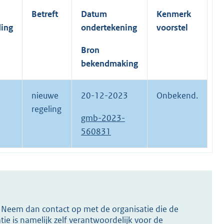
Betreft
Datum
Kenmerk
ding
ondertekening
voorstel
Bron
bekendmaking
nieuwe
20-12-2023
Onbekend.
regeling
gmb-2023-
560831
s? Neem dan contact op met de organisatie die de
ie is namelijk zelf verantwoordelijk voor de