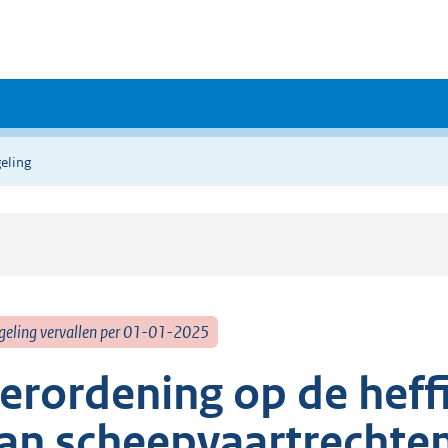
eling
geling vervallen per 01-01-2025
erordening op de heff
an scheepvaartrechte