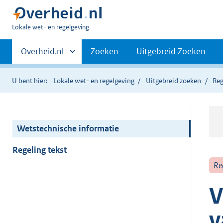
U
Lokale wet- en regelgeving
bent
Primaire
hier:
Andere
Overheid.nl
Zoeken
Uitgebreid Zoeken
sites
navigatie
binnen
U bent hier:
Lokale wet- en regelgeving
Uitgebreid zoeken
Reg
Wetstechnische informatie
Regeling tekst
Re
V
v