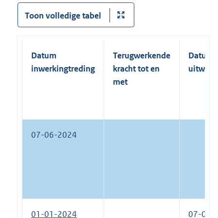
Toon volledige tabel
Datum
Terugwerkende
Datum
inwerkingtreding
kracht tot en
uitwerk
met
07-06-2024
01-01-2024
07-06-