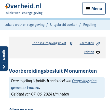
Menu
U
Lokale wet- en regelgeving
bent
hier:
Lokale wet- en regelgeving
Uitgebreid zoeken
Regeling
Toon in Omgevingsloket
Permalink
Printen
Voorbereidingsbesluit Monumenten
Deze regeling is juridisch onderdeel van
Omgevingsplan
gemeente Emmen
.
Geldend van 07-06-2024 t/m heden