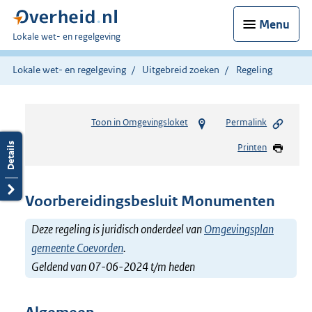
Menu
U
Lokale wet- en regelgeving
bent
hier:
Lokale wet- en regelgeving
Uitgebreid zoeken
Regeling
Toon in Omgevingsloket
Permalink
Printen
Voorbereidingsbesluit Monumenten
Deze regeling is juridisch onderdeel van
Omgevingsplan
gemeente Coevorden
.
Geldend van 07-06-2024 t/m heden