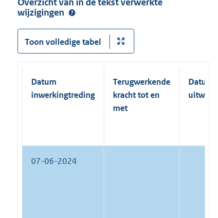
Overzicht van in de tekst verwerkte
wijzigingen
Toon volledige tabel
Datum
Terugwerkende
Datum
inwerkingtreding
kracht tot en
uitwerk
met
07-06-2024