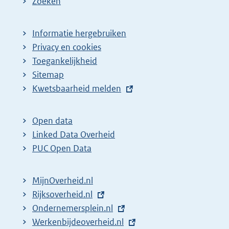
Zoeken
Informatie hergebruiken
Privacy en cookies
Toegankelijkheid
Sitemap
E
Kwetsbaarheid melden
x
t
Open data
e
Linked Data Overheid
r
PUC Open Data
n
e
MijnOverheid.nl
l
E
Rijksoverheid.nl
i
x
E
Ondernemersplein.nl
n
t
x
E
Werkenbijdeoverheid.nl
k