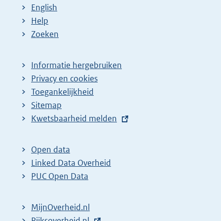
English
Help
Zoeken
Informatie hergebruiken
Privacy en cookies
Toegankelijkheid
Sitemap
E
Kwetsbaarheid melden
x
t
Open data
e
Linked Data Overheid
r
PUC Open Data
n
e
MijnOverheid.nl
l
E
Rijksoverheid.nl