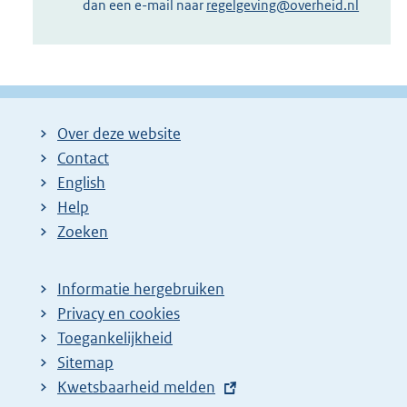
dan een e-mail naar
regelgeving@overheid.nl
Over deze website
Contact
English
Help
Zoeken
Informatie hergebruiken
Privacy en cookies
Toegankelijkheid
Sitemap
E
Kwetsbaarheid melden