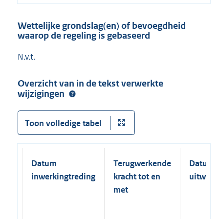
Wettelijke grondslag(en) of bevoegdheid
waarop de regeling is gebaseerd
N.v.t.
Overzicht van in de tekst verwerkte
wijzigingen
Toon volledige tabel
Datum
Terugwerkende
Datum
inwerkingtreding
kracht tot en
uitwerk
met