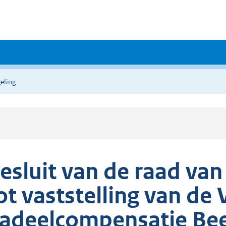
eling
esluit van de raad va
ot vaststelling van de
adeelcompensatie Bee