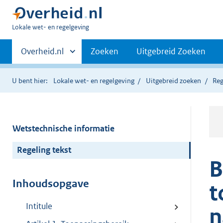
U
Lokale wet- en regelgeving
bent
Primaire
hier:
Andere
Overheid.nl
Zoeken
Uitgebreid Zoeken
sites
navigatie
binnen
U bent hier:
Lokale wet- en regelgeving
Uitgebreid zoeken
Reg
Wetstechnische informatie
Regeling tekst
B
Inhoudsopgave
t
Intitule
n