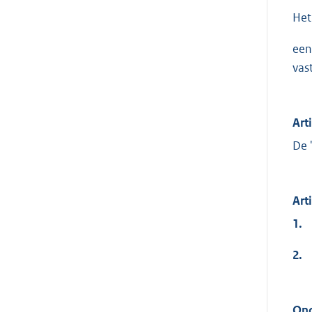
Het
een
vas
Art
De 
Art
1.
2.
Ond