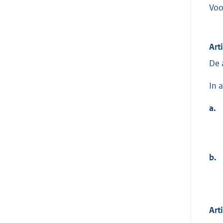
Voo
Art
De 
In 
a.
b.
Art