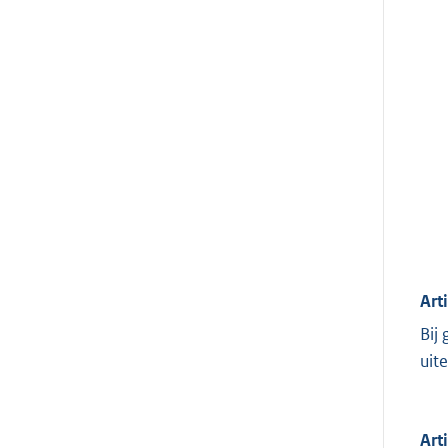
Art
Bij
uit
Art