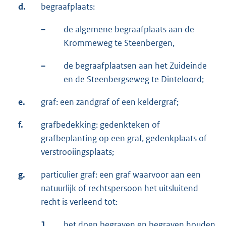
d.
begraafplaats:
–
de algemene begraafplaats aan de
Krommeweg te Steenbergen,
–
de begraafplaatsen aan het Zuideinde
en de Steenbergseweg te Dinteloord;
e.
graf: een zandgraf of een keldergraf;
f.
grafbedekking: gedenkteken of
grafbeplanting op een graf, gedenkplaats of
verstrooiingsplaats;
g.
particulier graf: een graf waarvoor aan een
natuurlijk of rechtspersoon het uitsluitend
recht is verleend tot:
1.
het doen begraven en begraven houden