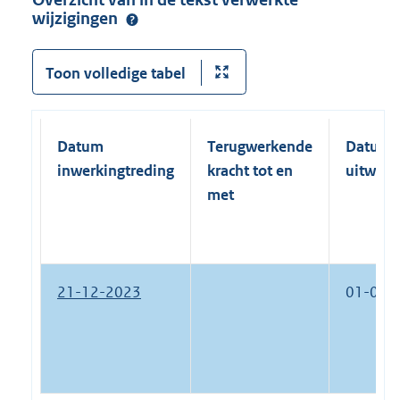
wijzigingen
Toon volledige tabel
Datum
Terugwerkende
Datum
inwerkingtreding
kracht tot en
uitwerk
met
21-12-2023
01-01-