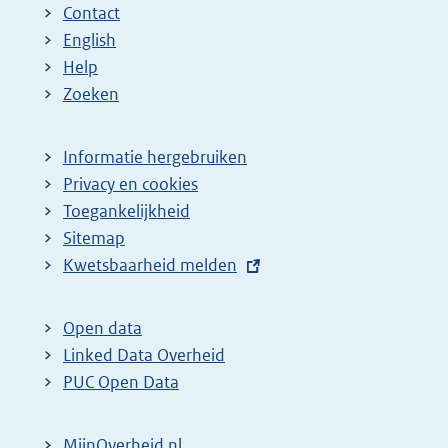
Contact
English
Help
Zoeken
Informatie hergebruiken
Privacy en cookies
Toegankelijkheid
Sitemap
E
Kwetsbaarheid melden
x
t
Open data
e
Linked Data Overheid
r
PUC Open Data
n
e
MijnOverheid.nl