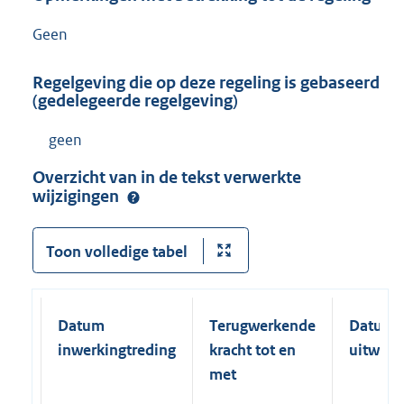
Geen
Regelgeving die op deze regeling is gebaseerd
(gedelegeerde regelgeving)
geen
Overzicht van in de tekst verwerkte
wijzigingen
Toon volledige tabel
Datum
Terugwerkende
Datum
inwerkingtreding
kracht tot en
uitwerk
met