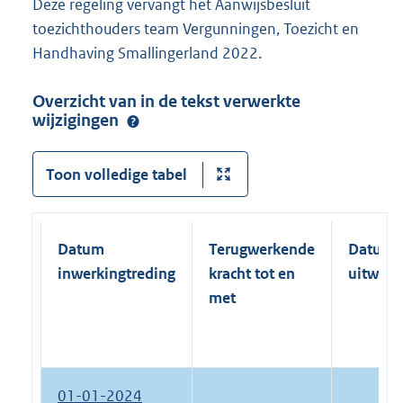
Deze regeling vervangt het Aanwijsbesluit
toezichthouders team Vergunningen, Toezicht en
Handhaving Smallingerland 2022.
Overzicht van in de tekst verwerkte
wijzigingen
Toon volledige tabel
Datum
Terugwerkende
Datum
inwerkingtreding
kracht tot en
uitwerk
met
01-01-2024