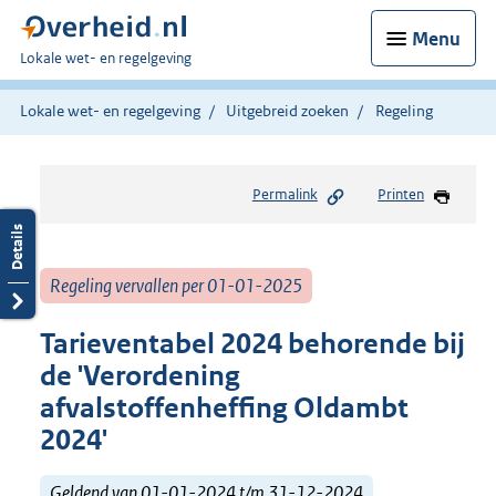
Menu
U
Lokale wet- en regelgeving
bent
hier:
Lokale wet- en regelgeving
Uitgebreid zoeken
Regeling
Permalink
Printen
Regeling vervallen per 01-01-2025
Tarieventabel 2024 behorende bij
de 'Verordening
afvalstoffenheffing Oldambt
2024'
Geldend van 01-01-2024 t/m 31-12-2024