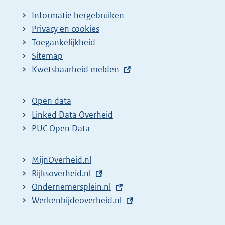
Informatie hergebruiken
Privacy en cookies
Toegankelijkheid
Sitemap
E
Kwetsbaarheid melden
x
t
Open data
e
Linked Data Overheid
r
PUC Open Data
n
e
MijnOverheid.nl
l
E
Rijksoverheid.nl
i
x
E
Ondernemersplein.nl
n
t
x
E
Werkenbijdeoverheid.nl
k
e
t
x
: