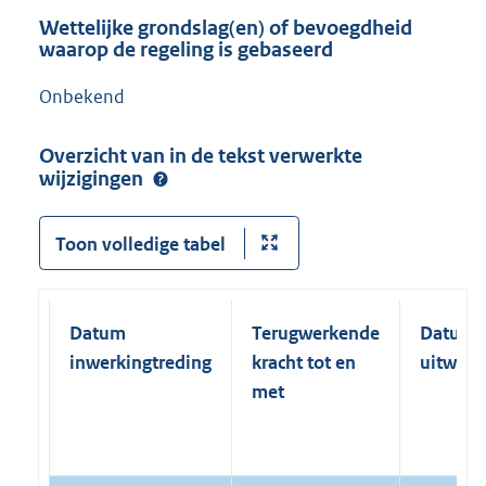
Wettelijke grondslag(en) of bevoegdheid
waarop de regeling is gebaseerd
Onbekend
Overzicht van in de tekst verwerkte
wijzigingen
Toon volledige tabel
Datum
Terugwerkende
Datum
inwerkingtreding
kracht tot en
uitwerk
met