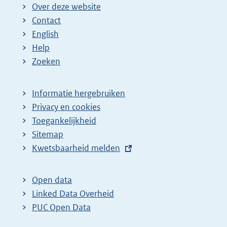
Over deze website
Contact
English
Help
Zoeken
Informatie hergebruiken
Privacy en cookies
Toegankelijkheid
Sitemap
E
Kwetsbaarheid melden
x
t
Open data
e
Linked Data Overheid
r
PUC Open Data
n