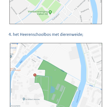
4. het Heerenschoolbos met dierenweide;