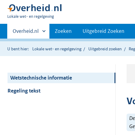
U
Lokale wet- en regelgeving
bent
Primaire
hier:
Andere
Overheid.nl
Zoeken
Uitgebreid Zoeken
sites
navigatie
binnen
U bent hier:
Lokale wet- en regelgeving
Uitgebreid zoeken
Reg
Wetstechnische informatie
Regeling tekst
V
Dez
Ge