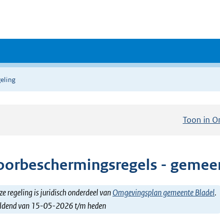
eling
Toon in O
oorbeschermingsregels - gemee
e regeling is juridisch onderdeel van
Omgevingsplan gemeente Bladel
.
ldend van 15-05-2026 t/m heden