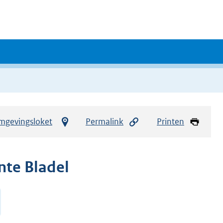
mgevingsloket
Permalink
Printen
nte Bladel