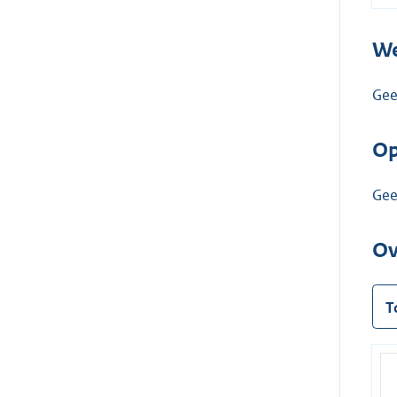
We
Ge
Op
Ge
Ov
T