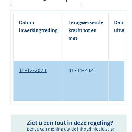
Datum
Terugwerkende
Datum
inwerkingtreding
kracht tot en
uitwerk
met
14-12-2023
01-04-2023
Ziet u een fout in deze regeling?
Bent u van mening dat de inhoud niet juist is?