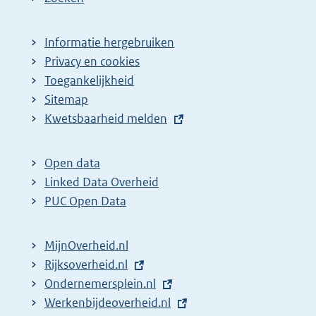
Informatie hergebruiken
Privacy en cookies
Toegankelijkheid
Sitemap
E
Kwetsbaarheid melden
x
t
Open data
e
Linked Data Overheid
r
PUC Open Data
n
e
MijnOverheid.nl
l
E
Rijksoverheid.nl
i
x
E
Ondernemersplein.nl
n
t
x
E
Werkenbijdeoverheid.nl
k