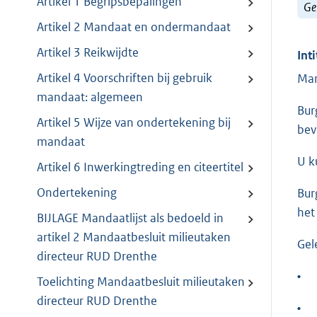
Artikel 1 Begripsbepalingen
Ge
Artikel 2 Mandaat en ondermandaat
Artikel 3 Reikwijdte
Inti
Artikel 4 Voorschriften bij gebruik
Man
mandaat: algemeen
Bur
Artikel 5 Wijze van ondertekening bij
bev
mandaat
U k
Artikel 6 Inwerkingtreding en citeertitel
Ondertekening
Bur
het
BIJLAGE Mandaatlijst als bedoeld in
artikel 2 Mandaatbesluit milieutaken
Gel
directeur RUD Drenthe
•
Toelichting Mandaatbesluit milieutaken
directeur RUD Drenthe
•