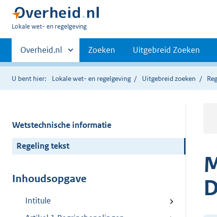
U
Lokale wet- en regelgeving
bent
Primaire
hier:
Andere
Overheid.nl
Zoeken
Uitgebreid Zoeken
sites
navigatie
binnen
U bent hier:
Lokale wet- en regelgeving
Uitgebreid zoeken
Reg
Wetstechnische informatie
Regeling tekst
M
Inhoudsopgave
D
Intitule