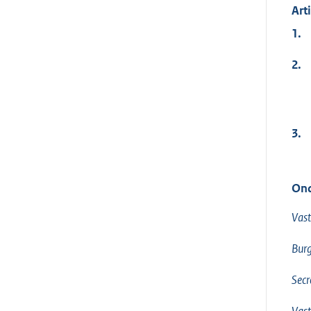
Art
1.
2.
3.
Ond
Vast
Bur
Secr
Vast