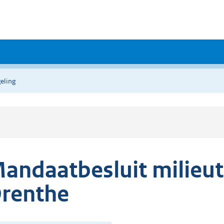
eling
andaatbesluit milieu
renthe