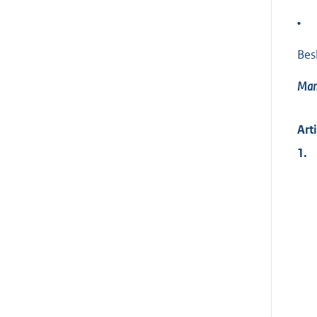
•
Bes
Mand
Art
1.