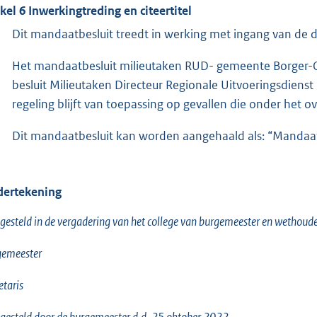
ikel 6 Inwerkingtreding en citeertitel
Dit mandaatbesluit treedt in werking met ingang van de
Het mandaatbesluit milieutaken RUD- gemeente Borger-O
besluit Milieutaken Directeur Regionale Uitvoeringsdiens
regeling blijft van toepassing op gevallen die onder het o
Dit mandaatbesluit kan worden aangehaald als: “Mandaat
ertekening
gesteld in de vergadering van het college van burgemeester en wethou
gemeester
etaris
gesteld door de burgemeester d.d. 25 oktober 2022