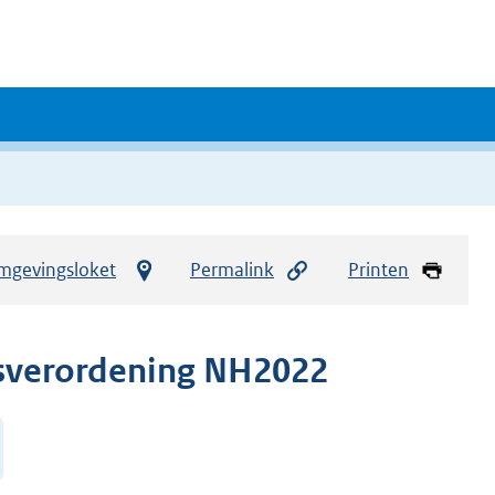
mgevingsloket
Permalink
Printen
sverordening NH2022