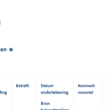
g
ngen
Betreft
Datum
Kenmerk
ding
ondertekening
voorstel
Bron