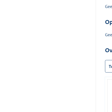
Ge
Op
Ge
Ov
T