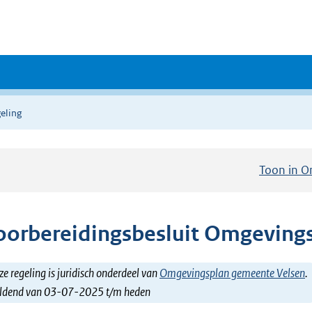
eling
Toon in O
oorbereidingsbesluit Omgeving
e regeling is juridisch onderdeel van
Omgevingsplan gemeente Velsen
.
ldend van 03-07-2025 t/m heden