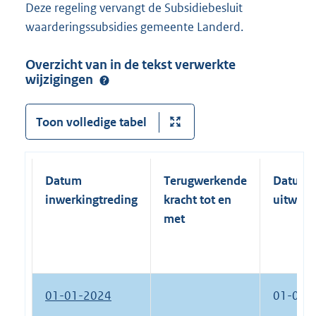
Deze regeling vervangt de Subsidiebesluit
waarderingssubsidies gemeente Landerd.
Overzicht van in de tekst verwerkte
wijzigingen
Toon volledige tabel
Datum
Terugwerkende
Datum
inwerkingtreding
kracht tot en
uitwerk
met
01-01-2024
01-01-