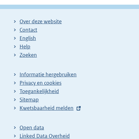
Over deze website
Contact
English
Help
Zoeken
Informatie hergebruiken
Privacy en cookies
Toegankelijkheid
Sitemap
E
Kwetsbaarheid melden
x
t
Open data
e
Linked Data Overheid