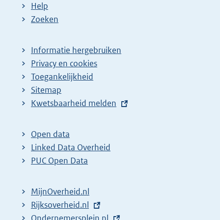
Help
Zoeken
Informatie hergebruiken
Privacy en cookies
Toegankelijkheid
Sitemap
E
Kwetsbaarheid melden
x
t
Open data
e
Linked Data Overheid
r
PUC Open Data
n
e
MijnOverheid.nl
l
E
Rijksoverheid.nl
i
x
E
Ondernemersplein.nl