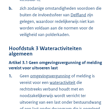
b.
zich zodanige omstandigheden voordoen die
buiten de invloedssfeer van
Delfland
zijn
gelegen, waardoor redelijkerwijs niet kan
worden voldaan aan de normen voor de
veiligheid van polderkaden.
Hoofdstuk
3
Wateractiviteiten
algemeen
Artikel
3.1
Geen omgevingsvergunning of melding
vereist voor uitvoeren last
1.
Geen
omgevingsvergunning
of melding is
vereist voor een
wateractiviteit
die
rechtstreeks verband houdt met en
noodzakelijkerwijs wordt verricht ter
uitvoering van een last onder bestuursdwang
of een last onder dwangsom die is opgelegd