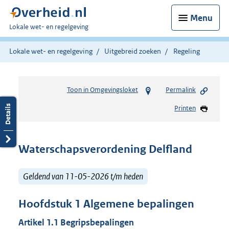
Menu
U
Lokale wet- en regelgeving
bent
hier:
Lokale wet- en regelgeving
Uitgebreid zoeken
Regeling
Toon in Omgevingsloket
Permalink
Printen
Waterschapsverordening Delfland
Geldend van 11-05-2026 t/m heden
Hoofdstuk
1
Algemene bepalingen
Artikel
1.1
Begripsbepalingen