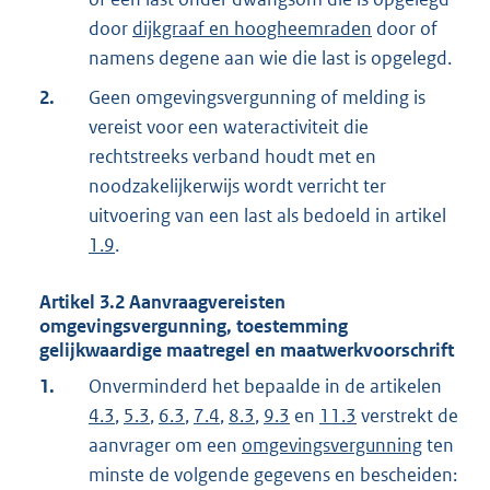
door
dijkgraaf en hoogheemraden
door of
namens degene aan wie die last is opgelegd.
2.
Geen omgevingsvergunning of melding is
vereist voor een wateractiviteit die
rechtstreeks verband houdt met en
noodzakelijkerwijs wordt verricht ter
uitvoering van een last als bedoeld in artikel
1.9
.
Artikel
3.2
Aanvraagvereisten
omgevingsvergunning, toestemming
gelijkwaardige maatregel en maatwerkvoorschrift
1.
Onverminderd het bepaalde in de artikelen
4.3
,
5.3
,
6.3
,
7.4
,
8.3
,
9.3
en
11.3
verstrekt de
aanvrager om een
omgevingsvergunning
ten
minste de volgende gegevens en bescheiden: