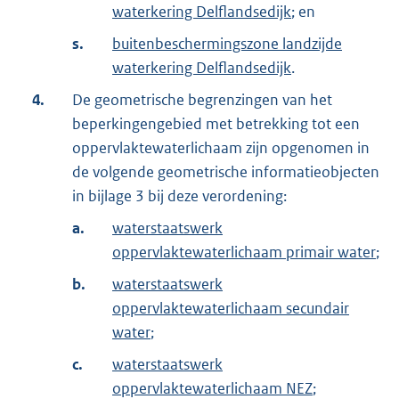
waterkering Delflandsedijk
; en
s.
buitenbeschermingszone landzijde
waterkering Delflandsedijk
.
4.
De geometrische begrenzingen van het
beperkingengebied met betrekking tot een
oppervlaktewaterlichaam zijn opgenomen in
de volgende geometrische informatieobjecten
in bijlage 3 bij deze verordening:
a.
waterstaatswerk
oppervlaktewaterlichaam primair water
;
b.
waterstaatswerk
oppervlaktewaterlichaam secundair
water
;
c.
waterstaatswerk
oppervlaktewaterlichaam NEZ
;